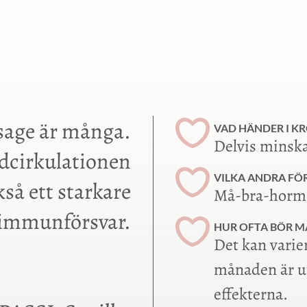
sage är många.
VAD HÄNDER I K
Delvis minska
odcirkulationen
VILKA ANDRA FÖ
så ett starkare
Må-bra-hormo
immunförsvar.
HUR OFTA BÖR M
Det kan varie
månaden är ut
effekterna.