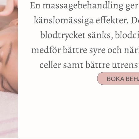
En massagebehandling ger 
känslomässiga effekter. De
blodtrycket sänks, blodci
medför bättre syre och näri
celler samt bättre utren
BOKA BEH