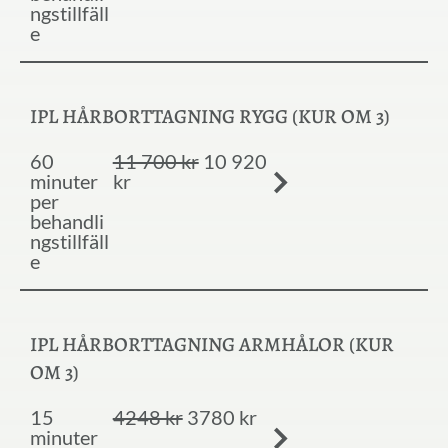
ngstillfäll
e
IPL HÅRBORTTAGNING RYGG (KUR OM 3)
60
11 700 kr
10 920
minuter
kr
per
behandli
ngstillfäll
e
IPL HÅRBORTTAGNING ARMHÅLOR (KUR
OM 3)
15
4248 kr
3780 kr
minuter