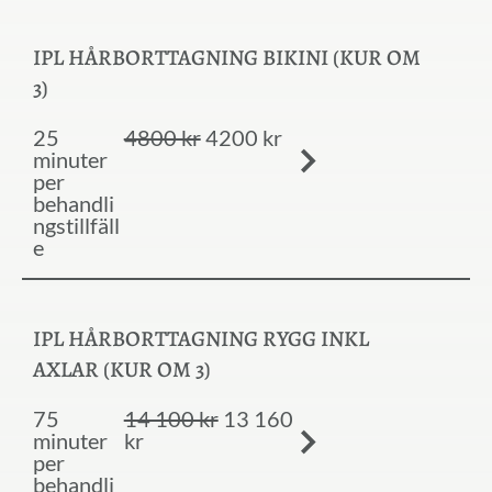
IPL HÅRBORTTAGNING BIKINI (KUR OM
3)
25
4800 kr
4200 kr
minuter
per
behandli
ngstillfäll
e
IPL HÅRBORTTAGNING RYGG INKL
AXLAR (KUR OM 3)
75
14 100 kr
13 160
minuter
kr
per
behandli