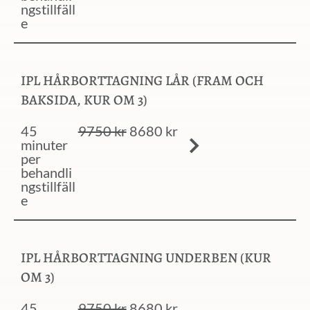
ngstillfäll
e
IPL HÅRBORTTAGNING LÅR (FRAM OCH
BAKSIDA, KUR OM 3)
45
9750 kr
8680 kr
minuter
per
behandli
ngstillfäll
e
IPL HÅRBORTTAGNING UNDERBEN (KUR
OM 3)
45
9750 kr
8680 kr