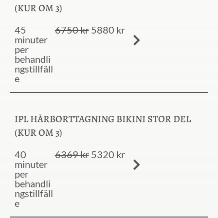
(KUR OM 3)
45
6750 kr
5880 kr
minuter
per
behandli
ngstillfäll
e
IPL HÅRBORTTAGNING BIKINI STOR DEL
(KUR OM 3)
40
6369 kr
5320 kr
minuter
per
behandli
ngstillfäll
e