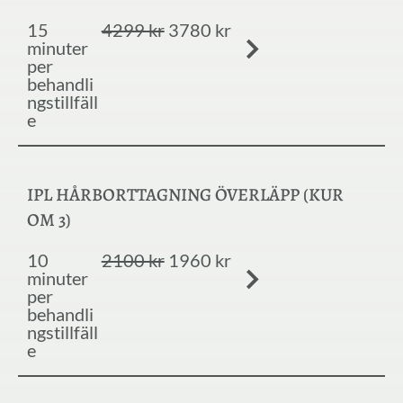
15
4299 kr
3780 kr
minuter
per
behandli
ngstillfäll
e
IPL HÅRBORTTAGNING ÖVERLÄPP (KUR
OM 3)
10
2100 kr
1960 kr
minuter
per
behandli
ngstillfäll
e