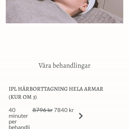
Våra behandlingar
IPL HÅRBORTTAGNING HELA ARMAR
(KUR OM 3)
40
8796 kr
7840 kr
minuter
per
behandli